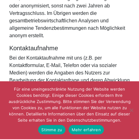
oder anonymisiert, sonst nach zwei Jahren ab
Vertragsschluss. Im Übrigen werden die
gesamtbetriebswirtschaftlichen Analysen und
allgemeine Tendenzbestimmungen nach Möglichkeit
anonym erstellt.
Kontaktaufnahme
Bei der Kontaktaufnahme mit uns (z.B. per
Kontaktformular, E-Mail, Telefon oder via sozialer
Medien) werden die Angaben des Nutzers zur
Bearbeitung der Kontaktanfrage und deren Abwicklung
gem. Art. 6 Abs. 1 lit. b. (im Rahmen
Für eine uneingeschränkte Nutzung der Website werden
vertraglicher-/vorvertraglicher Beziehungen), Art. 6
Cookies benötigt. Einige dieser Cookies erfordern Ihre
ausdrückliche Zustimmung. Bitte stimmen Sie der Verwendung
Abs. 1 lit. f. (andere Anfragen) DSGVO verarbeitet.. Die
von Cookies zu, um alle Funktionen der Website nutzen zu
Angaben der Nutzer können in einem Customer-
können. Detaillierte Informationen über den Einsatz auf dieser
Relationship-Management System („CRM System“)
Seite erhalten Sie in den Datenschutzbestimmungen.
oder vergleichbarer Anfragenorganisation gespeichert
Stimme zu
Mehr erfahren
werden.