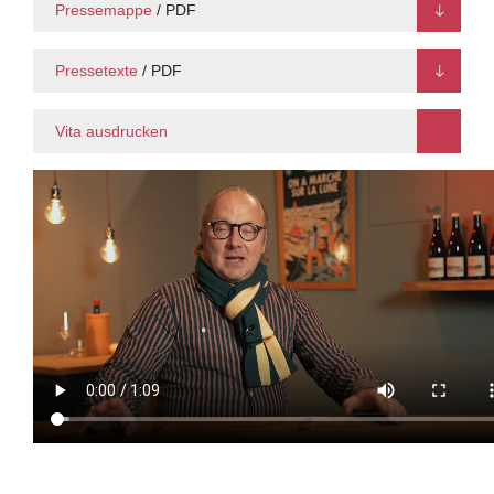
Pressemappe
/ PDF
Pressetexte
/ PDF
Vita ausdrucken