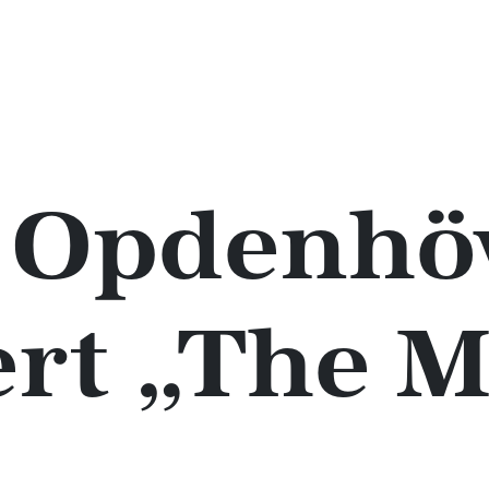
 Opdenhö
ert „The 